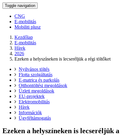
Toggle navigation
CNG
E-mobilitás
Mobiliti plusz
Kezdőlap
E-mobilitás
Hírek
2026
Ezeken a helyszíneken is lecseréljük a régi töltőket
Nyilvános töltés
Flotta szolgáltatás
E-matrica és parkolás
Otthontöltési megoldások
Üzleti megoldások
EU-projektek
Elektromobilitás
Hírek
Információk
Ügyféltámogatás
Ezeken a helyszíneken is lecseréljük a