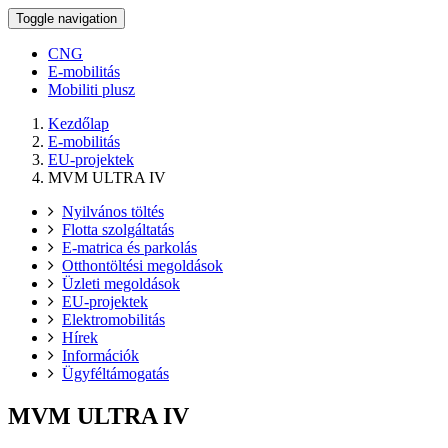
Toggle navigation
CNG
E-mobilitás
Mobiliti plusz
Kezdőlap
E-mobilitás
EU-projektek
MVM ULTRA IV
Nyilvános töltés
Flotta szolgáltatás
E-matrica és parkolás
Otthontöltési megoldások
Üzleti megoldások
EU-projektek
Elektromobilitás
Hírek
Információk
Ügyféltámogatás
MVM ULTRA IV