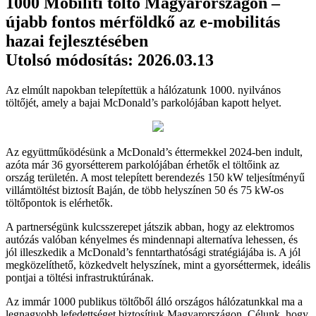
1000 Mobiliti töltő Magyarországon –
újabb fontos mérföldkő az e-mobilitás
hazai fejlesztésében
Utolsó módosítás: 2026.03.13
Az elmúlt napokban telepítettük a hálózatunk 1000. nyilvános
töltőjét, amely a bajai McDonald’s parkolójában kapott helyet.
Az együttműködésünk a McDonald’s éttermekkel 2024-ben indult,
azóta már 36 gyorsétterem parkolójában érhetők el töltőink az
ország területén. A most telepített berendezés 150 kW teljesítményű
villámtöltést biztosít Baján, de több helyszínen 50 és 75 kW-os
töltőpontok is elérhetők.
A partnerségünk kulcsszerepet játszik abban, hogy az elektromos
autózás valóban kényelmes és mindennapi alternatíva lehessen, és
jól illeszkedik a McDonald’s fenntarthatósági stratégiájába is. A jól
megközelíthető, közkedvelt helyszínek, mint a gyorséttermek, ideális
pontjai a töltési infrastruktúrának.
Az immár 1000 publikus töltőből álló országos hálózatunkkal ma a
legnagyobb lefedettséget biztosítjuk Magyarországon. Célunk, hogy