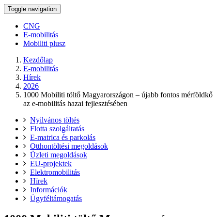
Toggle navigation
CNG
E-mobilitás
Mobiliti plusz
Kezdőlap
E-mobilitás
Hírek
2026
1000 Mobiliti töltő Magyarországon – újabb fontos mérföldkő
az e-mobilitás hazai fejlesztésében
Nyilvános töltés
Flotta szolgáltatás
E-matrica és parkolás
Otthontöltési megoldások
Üzleti megoldások
EU-projektek
Elektromobilitás
Hírek
Információk
Ügyféltámogatás