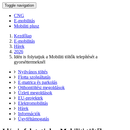
Toggle navigation
CNG
E-mobilitás
Mobiliti plusz
Kezdőlap
E-mobilitás
Hírek
2026
Idén is folytatjuk a Mobiliti töltők telepítését a
gyorséttermeknél
Nyilvános töltés
Flotta szolgáltatás
E-matrica és parkolás
Otthontöltési megoldások
Üzleti megoldások
EU-projektek
Elektromobilitás
Hírek
Információk
Ügyféltámogatás