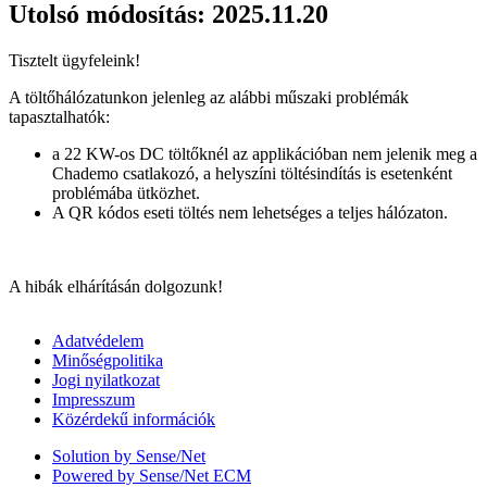
Utolsó módosítás: 2025.11.20
Tisztelt ügyfeleink!
A töltőhálózatunkon jelenleg az alábbi műszaki problémák
tapasztalhatók:
a 22 KW-os DC töltőknél az applikációban nem jelenik meg a
Chademo csatlakozó, a helyszíni töltésindítás is esetenként
problémába ütközhet.
A QR kódos eseti töltés nem lehetséges a teljes hálózaton.
A hibák elhárításán dolgozunk!
Adatvédelem
Minőségpolitika
Jogi nyilatkozat
Impresszum
Közérdekű információk
Solution by Sense/Net
Powered by Sense/Net ECM