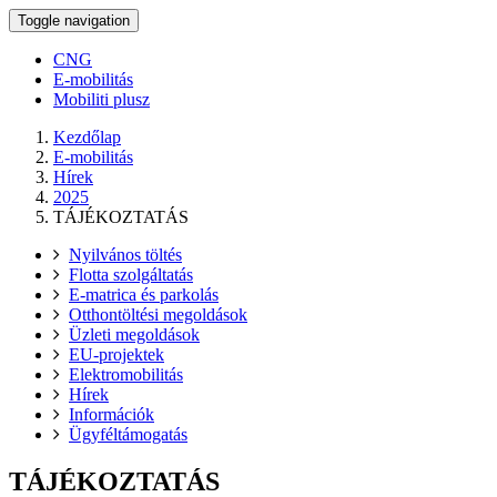
Toggle navigation
CNG
E-mobilitás
Mobiliti plusz
Kezdőlap
E-mobilitás
Hírek
2025
TÁJÉKOZTATÁS
Nyilvános töltés
Flotta szolgáltatás
E-matrica és parkolás
Otthontöltési megoldások
Üzleti megoldások
EU-projektek
Elektromobilitás
Hírek
Információk
Ügyféltámogatás
TÁJÉKOZTATÁS