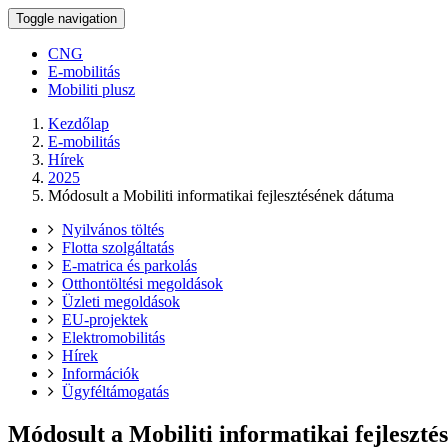
Toggle navigation
CNG
E-mobilitás
Mobiliti plusz
Kezdőlap
E-mobilitás
Hírek
2025
Módosult a Mobiliti informatikai fejlesztésének dátuma
Nyilvános töltés
Flotta szolgáltatás
E-matrica és parkolás
Otthontöltési megoldások
Üzleti megoldások
EU-projektek
Elektromobilitás
Hírek
Információk
Ügyféltámogatás
Módosult a Mobiliti informatikai fejleszt