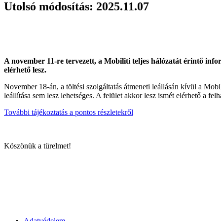
Utolsó módosítás: 2025.11.07
A november 11-re tervezett, a Mobiliti teljes hálózatát érintő in
elérhető lesz.
November 18-án, a töltési szolgáltatás átmeneti leállásán kívül a Mobili
leállítása sem lesz lehetséges. A felület akkor lesz ismét elérhető a fe
További tájékoztatás a pontos részletekről
Köszönük a türelmet!
Adatvédelem