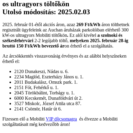
os ultragyors töltőkön
Utolsó módosítás: 2025.02.03
2025. február 01-étől akciós áron, azaz
269 Ft/kWh
áron tölthetnek
regisztrált ügyfeleink az Auchan áruházak parkolóiban elérhető 300
kW-os ultragyors Mobiliti töltőkön
.
Ez alól kivétel
a szolnoki és
székesfehérvári
2-2 legújabb töltő,
melyeken
2025. február 28-ig
bruttó 150 Ft/kWh
bevezető ár
on érhető el a szolgáltatás.
Az árcsökkentés visszavonásig érvényes és az alábbi helyszíneken
érhető el:
2120 Dunakeszi, Nádas u. 6.
2234 Maglód, Eszterházy János u. 1.
2011 Budakalász, Omszk park. 1.
2151 Fót, Fehérkő u. 1.
2045 Törökbálint, Torbágy u. 1.
6000 Kecskemét, Dunaföldvári út 2.
3527 Miskolc, József Attila utca 87.
2141 Csömör, Határ út 6.
Fizessen elő a Mobiliti
VIP díjcsomagra
és élvezze a Mobiliti
szolgáltatásait még kedvezőbb áron!