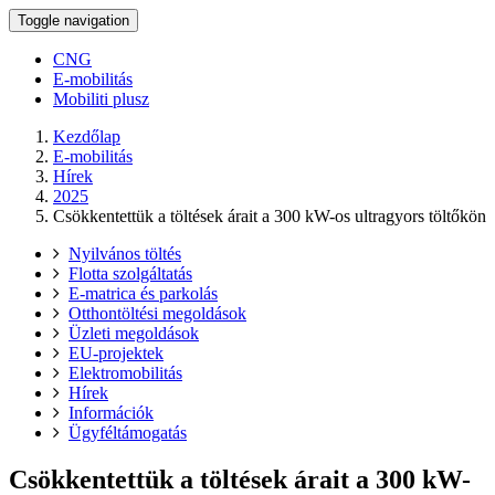
Toggle navigation
CNG
E-mobilitás
Mobiliti plusz
Kezdőlap
E-mobilitás
Hírek
2025
Csökkentettük a töltések árait a 300 kW-os ultragyors töltőkön
Nyilvános töltés
Flotta szolgáltatás
E-matrica és parkolás
Otthontöltési megoldások
Üzleti megoldások
EU-projektek
Elektromobilitás
Hírek
Információk
Ügyféltámogatás
Csökkentettük a töltések árait a 300 kW-