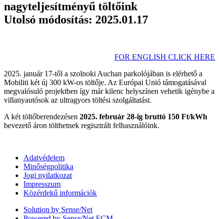
nagyteljesítményű töltőink
Utolsó módosítás: 2025.01.17
FOR ENGLISH CLICK HERE
2025. január 17-től a szolnoki Auchan parkolójában is elérhető a
Mobiliti két új 300 kW-os töltője. Az Európai Unió támogatásával
megvalósuló projektben így már kilenc helyszínen vehetik igénybe a
villanyautósok az ultragyors töltési szolgáltatást.
A két töltőberendezésen
2025. február 28-ig bruttó 150 Ft/kWh
bevezető áron tölthetnek regisztrált felhasználóink.
Adatvédelem
Minőségpolitika
Jogi nyilatkozat
Impresszum
Közérdekű információk
Solution by Sense/Net
Powered by Sense/Net ECM