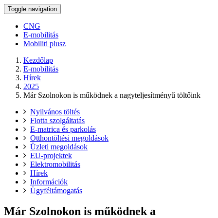
Toggle navigation
CNG
E-mobilitás
Mobiliti plusz
Kezdőlap
E-mobilitás
Hírek
2025
Már Szolnokon is működnek a nagyteljesítményű töltőink
Nyilvános töltés
Flotta szolgáltatás
E-matrica és parkolás
Otthontöltési megoldások
Üzleti megoldások
EU-projektek
Elektromobilitás
Hírek
Információk
Ügyféltámogatás
Már Szolnokon is működnek a