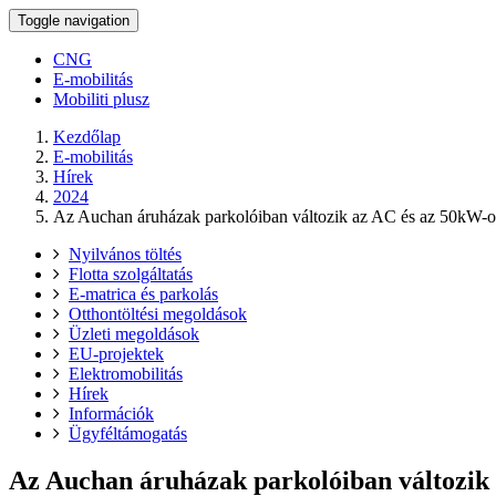
Toggle navigation
CNG
E-mobilitás
Mobiliti plusz
Kezdőlap
E-mobilitás
Hírek
2024
Az Auchan áruházak parkolóiban változik az AC és az 50kW-os
Nyilvános töltés
Flotta szolgáltatás
E-matrica és parkolás
Otthontöltési megoldások
Üzleti megoldások
EU-projektek
Elektromobilitás
Hírek
Információk
Ügyféltámogatás
Az Auchan áruházak parkolóiban változik 