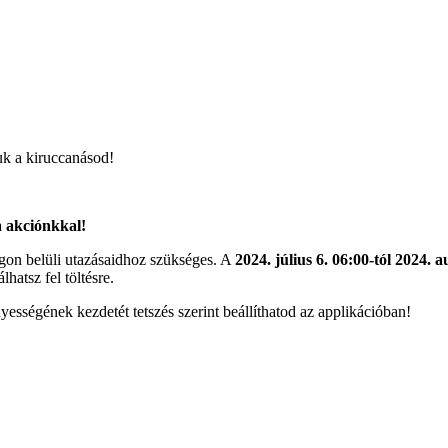
uk a kiruccanásod!
a akciónkkal!
ágon belüli utazásaidhoz szükséges. A
2024. július 6. 06:00-tól 2024. a
lhatsz fel töltésre.
ességének kezdetét tetszés szerint beállíthatod az applikációban!