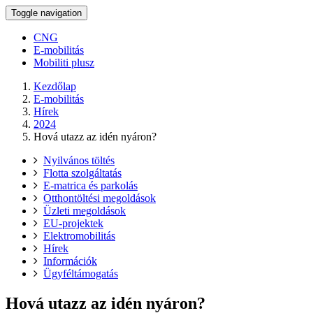
Toggle navigation
CNG
E-mobilitás
Mobiliti plusz
Kezdőlap
E-mobilitás
Hírek
2024
Hová utazz az idén nyáron?
Nyilvános töltés
Flotta szolgáltatás
E-matrica és parkolás
Otthontöltési megoldások
Üzleti megoldások
EU-projektek
Elektromobilitás
Hírek
Információk
Ügyféltámogatás
Hová utazz az idén nyáron?