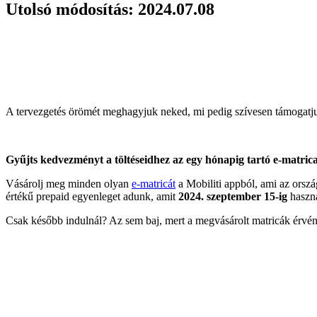
Utolsó módosítás: 2024.07.08
A tervezgetés örömét meghagyjuk neked, mi pedig szívesen támogatj
Gyűjts kedvezményt a töltéseidhez az egy hónapig tartó e-matric
Vásárolj meg minden olyan
e-matricát
a Mobiliti appból, ami az orsz
értékű prepaid egyenleget adunk, amit
2024.
szeptember 15-ig
haszná
Csak később indulnál? Az sem baj, mert a megvásárolt matricák érvény