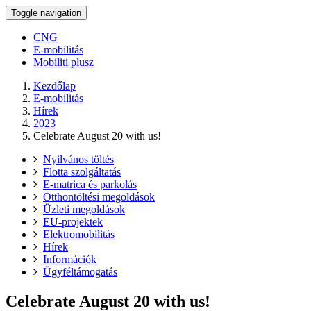
Toggle navigation
CNG
E-mobilitás
Mobiliti plusz
Kezdőlap
E-mobilitás
Hírek
2023
Celebrate August 20 with us!
Nyilvános töltés
Flotta szolgáltatás
E-matrica és parkolás
Otthontöltési megoldások
Üzleti megoldások
EU-projektek
Elektromobilitás
Hírek
Információk
Ügyféltámogatás
Celebrate August 20 with us!