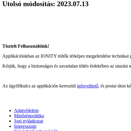
Utolsó módosítás: 2023.07.13
Tisztelt Felhasználóink!
Applikációnkban az IONITY töltők térképes megjelenítése technikai pr
Kérjük, hogy a biztonságos és zavartalan töltés érdekében az utazást 
Az ügyfélkulcs az applikáción keresztül
igényelhető
, és postai úton 
Adatvédelem
Minőségpolitika
Jogi nyilatkozat
Impresszum