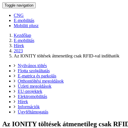
Toggle navigation
CNG
E-mobilitás
Mobiliti plusz
Kezdőlap
E-mobilitás
Hírek
2023
Az IONITY töltések átmenetileg csak RFID-val indíthatók
Nyilvános töltés
Flotta szolgáltatás
E-matrica és parkolás
Otthontöltési megoldások
Üzleti megoldások
EU-projektek
Elektromobilitás
Hírek
Információk
Ügyféltámogatás
Az IONITY töltések átmenetileg csak RFID