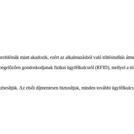
oblémák miatt akadozik, ezért az alkalmazásból való töltésindítás átme
megelőzően gondoskodjanak fizikai ügyfélkulcsról (RFID), mellyel a töl
kézbesítjük. Az elsőt díjmentesen biztosítjuk, minden további ügyfélkulc