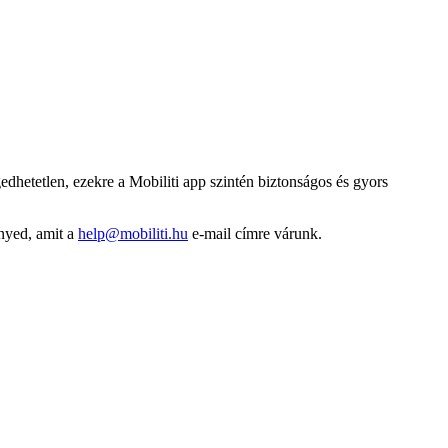
dhetetlen, ezekre a Mobiliti app szintén biztonságos és gyors
ényed, amit a
help@mobiliti.hu
e-mail címre várunk.