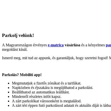
Parkolj velünk!
A Magyarországon érvényes
e-matrica
vásárlása
és a kényelmes
pa
megoldást kínál.
Ismerd meg, mit tud az appunk, és garantáljuk, hogy szeretni fogod!
Parkolás? Mobiliti app!
Megmutatjuk a fizetős zónákat és a tarifákat.
Napközben és éjszakára is megújíthatod a parkolást.
Beállíthatod az automatikus leállítást.
Mindenről részletes infót kapsz.
A zárt parkolókat városonként is megtalálod.
A zárt téri éppen futó parkolásod adatait és aktuális díját is látha