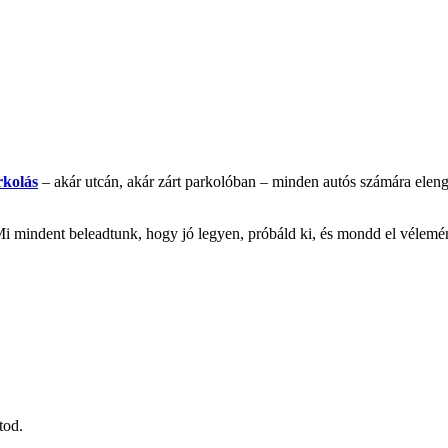
rkolás
– akár utcán, akár zárt parkolóban – minden autós számára elenge
 Mi mindent beleadtunk, hogy jó legyen, próbáld ki, és mondd el vélem
tod.