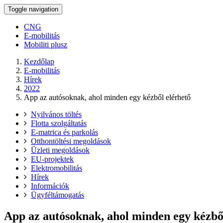
Toggle navigation
CNG
E-mobilitás
Mobiliti plusz
Kezdőlap
E-mobilitás
Hírek
2022
App az autósoknak, ahol minden egy kézből elérhető
Nyilvános töltés
Flotta szolgáltatás
E-matrica és parkolás
Otthontöltési megoldások
Üzleti megoldások
EU-projektek
Elektromobilitás
Hírek
Információk
Ügyféltámogatás
App az autósoknak, ahol minden egy kézbő