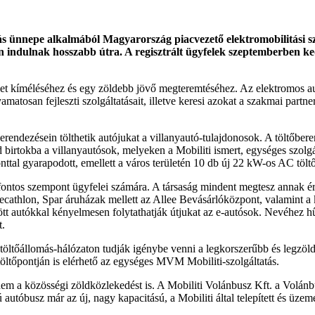
s ünnepe alkalmából Magyarország piacvezető elektromobilitási sz
 indulnak hosszabb útra. A regisztrált ügyfelek szeptemberben ked
ezet kíméléséhez és egy zöldebb jövő megteremtéséhez. Az elektromos
amatosan fejleszti szolgáltatásait, illetve keresi azokat a szakmai part
erendezésein tölthetik autójukat a villanyautó-tulajdonosok. A töltőbe
rtokba a villanyautósok, melyeken a Mobiliti ismert, egységes szolgálta
ttal gyarapodott, emellett a város területén 10 db új 22 kW-os AC töltőt i
e fontos szempont ügyfelei számára. A társaság mindent megtesz annak ér
athlon, Spar áruházak mellett az Allee Bevásárlóközpont, valamint a 
ltött autókkal kényelmesen folytathatják útjukat az e-autósok. Nevéhez 
t.
ó töltőállomás-hálózaton tudják igénybe venni a legkorszerűbb és legz
töltőpontján is elérhető az egységes MVM Mobiliti-szolgáltatás.
 a közösségi zöldközlekedést is. A Mobiliti Volánbusz Kft. a Volánbus
óbusz már az új, nagy kapacitású, a Mobiliti által telepített és üzemelt