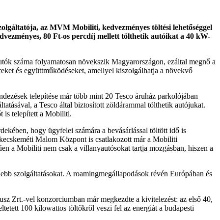
olgáltatója, az MVM Mobiliti, kedvezményes töltési lehetőséggel
vezményes, 80 Ft-os percdíj mellett tölthetik autóikat a 40 kW-
 autók száma folyamatosan növekszik Magyarországon, ezáltal megnő a
nereket és együttműködéseket, amellyel kiszolgálhatja a növekvő
rendezések telepítése már több mint 20 Tesco áruház parkolójában
tásával, a Tesco által biztosított zöldárammal tölthetik autójukat.
s telepített a Mobiliti.
dekében, hogy ügyfelei számára a bevásárlással töltött idő is
kecskeméti Malom Központ is csatlakozott már a Mobiliti
hűen a Mobiliti nem csak a villanyautósokat tartja mozgásban, hiszen a
öldebb szolgáltatásokat. A roamingmegállapodások révén Európában és
z Zrt.-vel konzorciumban már megkezdte a kivitelezést: az első 40,
etett 100 kilowattos töltőkről veszi fel az energiát a budapesti