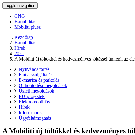
Toggle navigation
CNG
E-mobilitás
Mobiliti plusz
Kezdőlap
E-mobilitás
Hírek
2021
A Mobiliti új töltőkkel és kedvezményes töltéssel ünnepli az e
Nyilvános töltés
Flotta szolgáltatás
E-matrica és parkolás
Otthontöltési megoldások
Üzleti megoldások
EU-projektek
Elektromobilitás
Hírek
Információk
Ügyféltámogatás
A Mobiliti új töltőkkel és kedvezményes tö