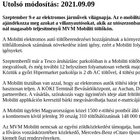
Utolsó módosítás: 2021.09.09
Szeptember 9-e az elektromos járművek világnapja. Az e-mobilitá
ajándékozza meg azokat a villanyautósokat, akik az utószezonban
nál magasabb teljesítményű MVM Mobiliti töltőkön.
A Mobiliti elektromos autó töltőberendezései hozzájárulnak a körny
töltőállomások számának növekedése iránti igény, ezért a Mobiliti foly
igényeket.
Szeptembertől már a Tesco áruházlánc parkolóiban is a Mobiliti töltőb
megvalósult, és még további 12 helyszínen folyamatosan vehetik majd bi
Köztük a győri Hipermarket parkolója is 2 db AC töltővel, 4 töltési pon
A Mobiliti tisztában van azzal, hogy az elektromos autók töltési idej
hasznosan teljen. A KÖKI Terminál Bevásárlóközpont, az Auchan, Dec
partnereihez. A vásárlás, szórakozás vagy ügyintézés ideje alatt feltö
Mobiliti applikáción keresztül bárki megvásárolhatja hazai e-matricájá
A Mobiliti ügyfelei Magyarországon közel 1500 e-töltési pontból áll
a kontinensen kívül jelenleg 39 ország 310 töltőhálózatának 148 000 
Az MVM Mobiliti nemcsak az egyéni zöldközlekedést támogatja, hanem
a főváros vonzáskörzetében közlekedő, Mercedes-Benz eCitaro típusú aut
kiemelt őszi rendezvényeken.