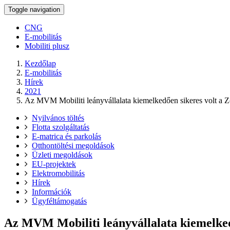
Toggle navigation
CNG
E-mobilitás
Mobiliti plusz
Kezdőlap
E-mobilitás
Hírek
2021
Az MVM Mobiliti leányvállalata kiemelkedően sikeres volt a 
Nyilvános töltés
Flotta szolgáltatás
E-matrica és parkolás
Otthontöltési megoldások
Üzleti megoldások
EU-projektek
Elektromobilitás
Hírek
Információk
Ügyféltámogatás
Az MVM Mobiliti leányvállalata kiemelked