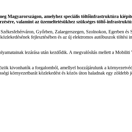
eg Magyarországon, amelyhez speciális töltőinfrastruktúra kiépítés
zésére, valamint az üzemeltetésükhez szükséges töltő-infrastrukt
 Székesfehérváron, Győrben, Zalaegerszegen, Szolnokon, Egerben és S
közlekedésének fejlesztésében és az új elektromos autóbuszok töltési inf
folyamatainak lezárása után kezdődik. A megvalósítás mellett a Mobil
zök kivonhatók a forgalomból, amellyel hozzájárulunk a környezetvéde
össégi környezetbarát közlekedést és közös úton haladnak egy zöldebb j