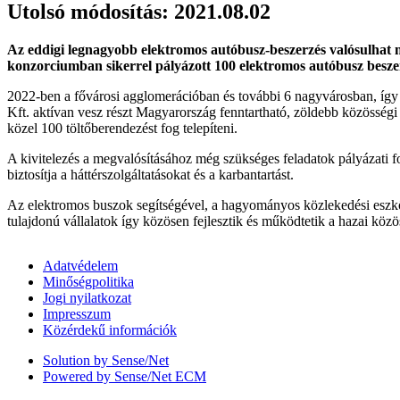
Utolsó módosítás: 2021.08.02
Az eddigi legnagyobb elektromos autóbusz-beszerzés valósulhat m
konzorciumban sikerrel pályázott 100 elektromos autóbusz beszer
2022-ben a fővárosi agglomerációban és további 6 nagyvárosban, így
Kft. aktívan vesz részt Magyarország fenntartható, zöldebb közösségi 
közel 100 töltőberendezést fog telepíteni.
A kivitelezés a megvalósításához még szükséges feladatok pályázati 
biztosítja a háttérszolgáltatásokat és a karbantartást.
Az elektromos buszok segítségével, a hagyományos közlekedési eszkö
tulajdonú vállalatok így közösen fejlesztik és működtetik a hazai köz
Adatvédelem
Minőségpolitika
Jogi nyilatkozat
Impresszum
Közérdekű információk
Solution by Sense/Net
Powered by Sense/Net ECM