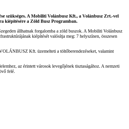
e szükséges. A Mobiliti Volánbusz Kft., a Volánbusz Zrt.-vel
úra kiépítésére a Zöld Busz Programban.
zegeden állhatnak forgalomba a zöld buszok. A Mobiliti Volánbusz
rastruktúrájának kiépítését valósítja meg: 7 helyszínen, összesen
iti VOLÁNBUSZ Kft. üzemelteti a töltőberendezéseket, valamint
lemhez, az érintett városok levegőjének tisztaságához. A nemzeti
övő felé.