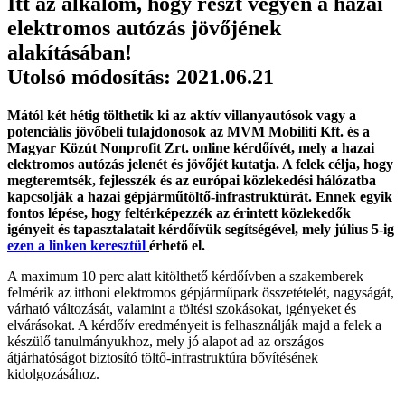
Itt az alkalom, hogy részt vegyen a hazai
elektromos autózás jövőjének
alakításában!
Utolsó módosítás: 2021.06.21
Mától két hétig tölthetik ki az aktív villanyautósok vagy a
potenciális jövőbeli tulajdonosok az MVM Mobiliti Kft. és a
Magyar Közút Nonprofit Zrt. online kérdőívét, mely a hazai
elektromos autózás jelenét és jövőjét kutatja.
A felek célja, hogy
megteremtsék, fejlesszék és az európai közlekedési hálózatba
kapcsolják a hazai gépjárműtöltő-infrastruktúrát. Ennek egyik
fontos lépése, hogy feltérképezzék az érintett közlekedők
igényeit és tapasztalatait kérdőívük segítségével, mely július 5-ig
ezen a linken keresztül
érhető el.
A maximum 10 perc alatt kitölthető kérdőívben a szakemberek
felmérik az itthoni elektromos gépjárműpark összetételét, nagyságát,
várható változását, valamint a töltési szokásokat, igényeket és
elvárásokat. A kérdőív eredményeit is felhasználják majd a felek a
készülő tanulmányukhoz, mely jó alapot ad az országos
átjárhatóságot biztosító töltő-infrastruktúra bővítésének
kidolgozásához.