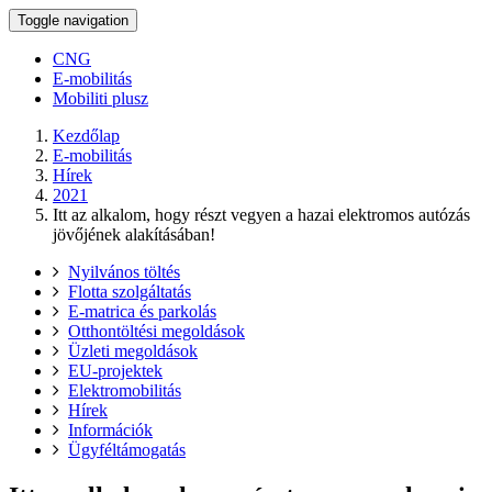
Toggle navigation
CNG
E-mobilitás
Mobiliti plusz
Kezdőlap
E-mobilitás
Hírek
2021
Itt az alkalom, hogy részt vegyen a hazai elektromos autózás
jövőjének alakításában!
Nyilvános töltés
Flotta szolgáltatás
E-matrica és parkolás
Otthontöltési megoldások
Üzleti megoldások
EU-projektek
Elektromobilitás
Hírek
Információk
Ügyféltámogatás