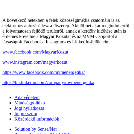
A következő hetekben a felek közösségimédia-csatornáin is az
elektromos autózásé lesz a főszerep. Aki többet akar megtudni erről
a folyamatosan fejlődő területről, annak a kérdőív kitöltése után is
érdemes követnie a Magyar Közutat és az MVM Csoportot a
társaságok Facebook-, Instagram- és LinkedIn-felületein:
www.facebook.com/MagyarKozut
www.instagram.com/magyarkozut
https://www.facebook.com/mvmenergetika/
https://hu.linkedin.com/company/mvmenergetika
Adatvédelem
Minőségpolitika
Jogi nyilatkozat
Impresszum
Közérdekű információk
Solution by Sense/Net