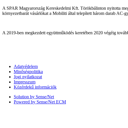
A SPAR Magyarország Kereskedelmi Kft. Törökbálinton nyitotta meg l
környezetbarát vásárlókat a Mobiliti által telepített három darab AC-gy
A 2019-ben megkezdett együttműködés keretében 2020 végéig további
Adatvédelem
Minőségpolitika
Jogi nyilatkozat
Impresszum
Közérdekű információk
Solution by Sense/Net
Powered by Sense/Net ECM