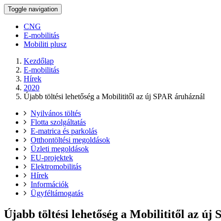
Toggle navigation
CNG
E-mobilitás
Mobiliti plusz
Kezdőlap
E-mobilitás
Hírek
2020
Újabb töltési lehetőség a Mobilititől az új SPAR áruháznál
Nyilvános töltés
Flotta szolgáltatás
E-matrica és parkolás
Otthontöltési megoldások
Üzleti megoldások
EU-projektek
Elektromobilitás
Hírek
Információk
Ügyféltámogatás
Újabb töltési lehetőség a Mobilititől az ú