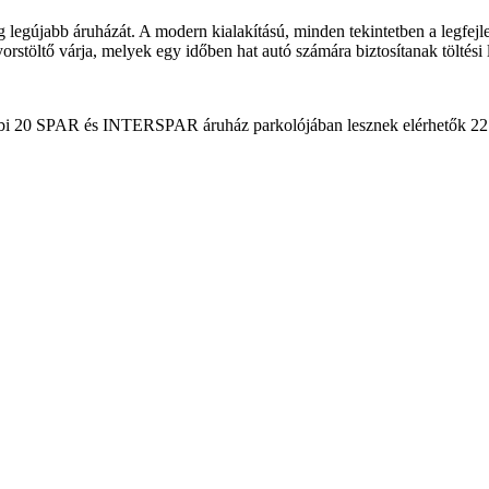
egújabb áruházát. A modern kialakítású, minden tekintetben a legfejl
orstöltő várja, melyek egy időben hat autó számára biztosítanak töltési 
 20 SPAR és INTERSPAR áruház parkolójában lesznek elérhetők 22 kW-