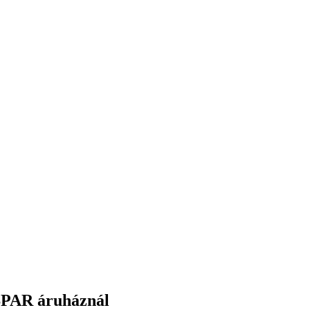
j SPAR áruháznál