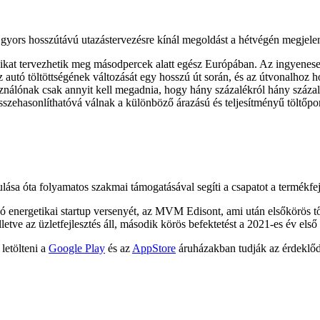
gyors hosszútávú utazástervezésre kínál megoldást a hétvégén megjele
ikat tervezhetik meg másodpercek alatt egész Európában. Az ingyenese
az autó töltöttségének változását egy hosszú út során, és az útvonalhoz h
ználónak csak annyit kell megadnia, hogy hány százalékról hány százalékr
 összehasonlíthatóvá válnak a különböző árazású és teljesítményű tölt
lása óta folyamatos szakmai támogatásával segíti a csapatot a termékfej
nergetikai startup versenyét, az MVM Edisont, ami után elsőkörös tőke
lletve az üzletfejlesztés áll, második körös befektetést a 2021-es év el
 letölteni a
Google Play
és az
AppStore
áruházakban tudják az érdeklő