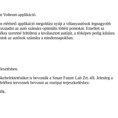
nt Volteum applikáció.
n elérhető applikáció megoldást nyújt a villanyautósok legnagyobb
ozzáadni az autó számára optimális töltési pontokat. Emellett az
a szeretné feltölteni a kiválasztott autóját, a térképen pedig kiírásra
őpontok az autósok számára a mindennapokban.
lesztésben.
befektetésüket is bevonták a Smart Future Lab Zrt.-től. Jelenleg a
ső felében terveznek bevonni az európai terjeszkedéshez.
dők.