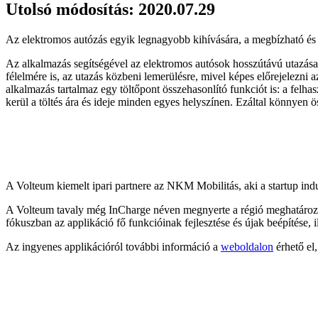
Utolsó módosítás: 2020.07.29
Az elektromos autózás egyik legnagyobb kihívására, a megbízható és 
Az alkalmazás segítségével az elektromos autósok hosszútávú utazása
félelmére is, az utazás közbeni lemerülésre, mivel képes előrejelezni 
alkalmazás tartalmaz egy töltőpont összehasonlító funkciót is: a felhas
kerül a töltés ára és ideje minden egyes helyszínen. Ezáltal könnyen
A Volteum kiemelt ipari partnere az NKM Mobilitás, aki a startup indu
A Volteum tavaly még InCharge néven megnyerte a régió meghatározó e
fókuszban az applikáció fő funkcióinak fejlesztése és újak beépítése, i
Az ingyenes applikációról további információ a
weboldalon
érhető el,