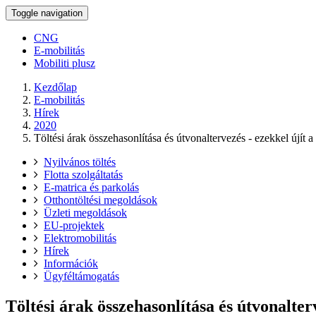
Toggle navigation
CNG
E-mobilitás
Mobiliti plusz
Kezdőlap
E-mobilitás
Hírek
2020
Töltési árak összehasonlítása és útvonaltervezés - ezekkel újít a
Nyilvános töltés
Flotta szolgáltatás
E-matrica és parkolás
Otthontöltési megoldások
Üzleti megoldások
EU-projektek
Elektromobilitás
Hírek
Információk
Ügyféltámogatás
Töltési árak összehasonlítása és útvonalter