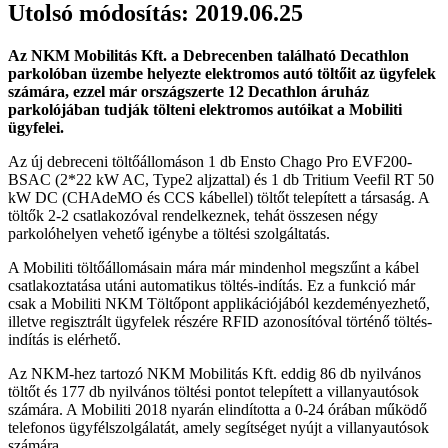
Utolsó módosítás: 2019.06.25
Az NKM Mobilitás Kft. a Debrecenben található Decathlon
parkolóban üzembe helyezte elektromos autó töltőit az ügyfelek
számára, ezzel már országszerte 12 Decathlon áruház
parkolójában tudják tölteni elektromos autóikat a Mobiliti
ügyfelei.
Az új debreceni töltőállomáson 1 db Ensto Chago Pro EVF200-
BSAC (2*22 kW AC, Type2 aljzattal) és 1 db Tritium Veefil RT 50
kW DC (CHAdeMO és CCS kábellel) töltőt telepített a társaság. A
töltők 2-2 csatlakozóval rendelkeznek, tehát összesen négy
parkolóhelyen vehető igénybe a töltési szolgáltatás.
A Mobiliti töltőállomásain mára már mindenhol megszűnt a kábel
csatlakoztatása utáni automatikus töltés-indítás. Ez a funkció már
csak a Mobiliti NKM Töltőpont applikációjából kezdeményezhető,
illetve regisztrált ügyfelek részére RFID azonosítóval történő töltés-
indítás is elérhető.
Az NKM-hez tartozó NKM Mobilitás Kft. eddig 86 db nyilvános
töltőt és 177 db nyilvános töltési pontot telepített a villanyautósok
számára. A Mobiliti 2018 nyarán elindította a 0-24 órában működő
telefonos ügyfélszolgálatát, amely segítséget nyújt a villanyautósok
számára.