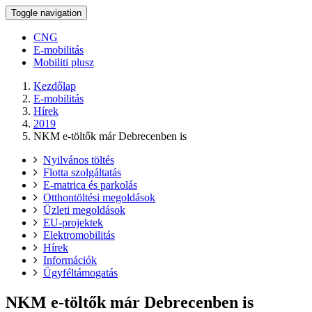
Toggle navigation
CNG
E-mobilitás
Mobiliti plusz
Kezdőlap
E-mobilitás
Hírek
2019
NKM e-töltők már Debrecenben is
Nyilvános töltés
Flotta szolgáltatás
E-matrica és parkolás
Otthontöltési megoldások
Üzleti megoldások
EU-projektek
Elektromobilitás
Hírek
Információk
Ügyféltámogatás
NKM e-töltők már Debrecenben is