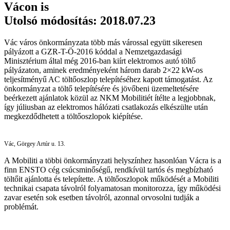
Vácon is
Utolsó módosítás: 2018.07.23
Vác város önkormányzata több más várossal együtt sikeresen
pályázott a GZR-T-Ö-2016 kóddal a Nemzetgazdasági
Minisztérium által még 2016-ban kiírt elektromos autó töltő
pályázaton, aminek eredményeként három darab 2×22 kW-os
teljesítményű AC töltőoszlop telepítéséhez kapott támogatást. Az
önkormányzat a töltő telepítésére és jövőbeni üzemeltetésére
beérkezett ajánlatok közül az NKM Mobilitiét ítélte a legjobbnak,
így júliusban az elektromos hálózati csatlakozás elkészülte után
megkezdődhetett a töltőoszlopok kiépítése.
Vác, Görgey Artúr u. 13.
A Mobiliti a többi önkormányzati helyszínhez hasonlóan Vácra is a
finn ENSTO cég csúcsminőségű, rendkívül tartós és megbízható
töltőit ajánlotta és telepítette. A töltőoszlopok működését a Mobiliti
technikai csapata távolról folyamatosan monitorozza, így működési
zavar esetén sok esetben távolról, azonnal orvosolni tudják a
problémát.