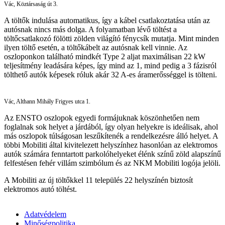
Vác, Köztársaság út 3.
A töltők indulása automatikus, így a kábel csatlakoztatása után az
autósnak nincs más dolga. A folyamatban lévő töltést a
töltőcsatlakozó fölötti zölden világító fénycsík mutatja. Mint minden
ilyen töltő esetén, a töltőkábelt az autósnak kell vinnie. Az
oszloponkon található mindkét Type 2 aljat maximálisan 22 kW
teljesítmény leadására képes, így mind az 1, mind pedig a 3 fázisról
tölthető autók képesek róluk akár 32 A-es áramerősséggel is tölteni.
Vác, Althann Mihály Frigyes utca 1.
Az ENSTO oszlopok egyedi formájuknak köszönhetően nem
foglalnak sok helyet a járdából, így olyan helyekre is ideálisak, ahol
más oszlopok túlságosan leszűkítenék a rendelkezésre álló helyet. A
többi Mobiliti által kivitelezett helyszínhez hasonlóan az elektromos
autók számára fenntartott parkolóhelyeket élénk színű zöld alapszínű
felfestésen fehér villám szimbólum és az NKM Mobiliti logója jelöli.
A Mobiliti az új töltőkkel 11 település 22 helyszínén biztosít
elektromos autó töltést.
Adatvédelem
Minőségpolitika