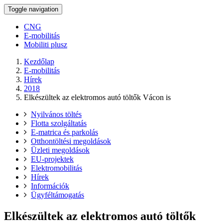
Toggle navigation
CNG
E-mobilitás
Mobiliti plusz
Kezdőlap
E-mobilitás
Hírek
2018
Elkészültek az elektromos autó töltők Vácon is
Nyilvános töltés
Flotta szolgáltatás
E-matrica és parkolás
Otthontöltési megoldások
Üzleti megoldások
EU-projektek
Elektromobilitás
Hírek
Információk
Ügyféltámogatás
Elkészültek az elektromos autó töltők