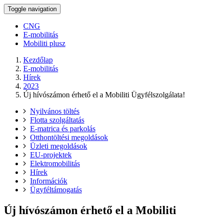
Toggle navigation
CNG
E-mobilitás
Mobiliti plusz
Kezdőlap
E-mobilitás
Hírek
2023
Új hívószámon érhető el a Mobiliti Ügyfélszolgálata!
Nyilvános töltés
Flotta szolgáltatás
E-matrica és parkolás
Otthontöltési megoldások
Üzleti megoldások
EU-projektek
Elektromobilitás
Hírek
Információk
Ügyféltámogatás
Új hívószámon érhető el a Mobiliti