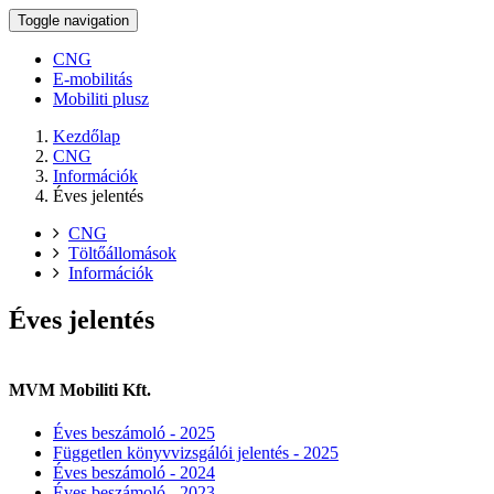
Toggle navigation
CNG
E-mobilitás
Mobiliti plusz
Kezdőlap
CNG
Információk
Éves jelentés
CNG
Töltőállomások
Információk
Éves jelentés
MVM Mobiliti Kft.
Éves beszámoló - 2025
Független könyvvizsgálói jelentés - 2025
Éves beszámoló - 2024
Éves beszámoló - 2023