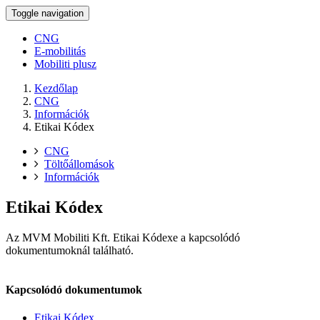
Toggle navigation
CNG
E-mobilitás
Mobiliti plusz
Kezdőlap
CNG
Információk
Etikai Kódex
CNG
Töltőállomások
Információk
Etikai Kódex
Az
MVM Mobiliti
Kft. Etikai Kódexe a kapcsolódó
dokumentumoknál található.
Kapcsolódó dokumentumok
Etikai Kódex