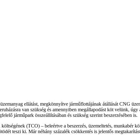
ű üzemanyag ellátást, megkönnyítve járműflottájának átállását CNG üz
eruházásra van szükség és amennyiben megállapodást köt velünk, úgy 
felelő járműpark összeállításában és szükség szerint beszerzésében is.
i költségének (TCO) – beleértve a beszerzés, üzemeltetés, munkabér kö
 ötödét teszi ki. Már néhány százalék csökkentés is jelentős megtakarítá