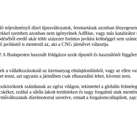
teljesítményű dízel típusváltozatok, fenntartásuk azonban lényegesen
művekkel szemben azonban nem igényelnek AdBlue, vagy más katalizátor
séből eredő akár több százezer forintos javítási költséggel sem szám
javítástól is mentesül az, aki a CNG járművet választja.
! A Budapesten használt földgázos taxik típustól és használótól függőe
ek a vállalkozásoknál az üzemanyag eltulajdonításból, vagy az ellen 
t tenni, azt ugyanis a járműben csak elhasználni lehet, kivenni nem.
szközöknek számítanak az egész világon, tekintettel a globális felme
cskéket, ezáltal a sűrűn lakott területeken és nagy forgalmú utak men
űváltozataik dízelmotorral szerelve, emiatt a forgalomcsillapított, zajc