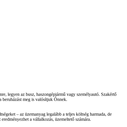
emre, legyen az busz, haszongépjármű vagy személyautó. Szakértő
a beruházást meg is valósítjuk Önnek.
ltségeket – az üzemanyag legalább a teljes költség harmada, de
st eredményezhet a vállalkozás, üzemeltető számára.