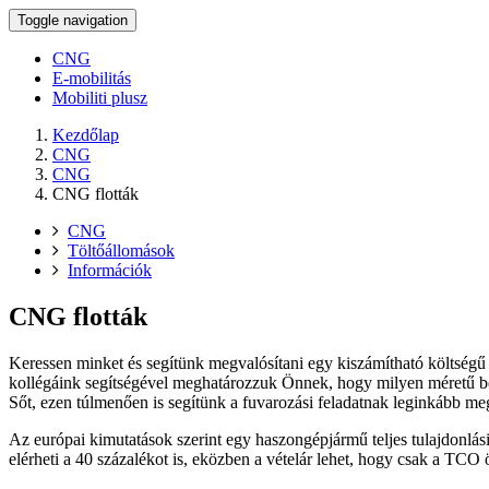
Toggle navigation
CNG
E-mobilitás
Mobiliti plusz
Kezdőlap
CNG
CNG
CNG flották
CNG
Töltőállomások
Információk
CNG flották
Keressen minket és segítünk megvalósítani egy kiszámítható költség
kollégáink segítségével meghatározzuk Önnek, hogy milyen méretű b
Sőt, ezen túlmenően is segítünk a fuvarozási feladatnak leginkább meg
Az európai kimutatások szerint egy haszongépjármű teljes tulajdonlás
elérheti a 40 százalékot is, eközben a vételár lehet, hogy csak a TCO