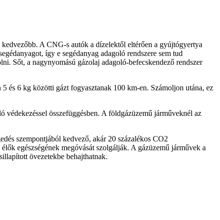
 kedvezőbb. A CNG-s autók a dízelektől eltérően a gyújtógyertya
 segédanyagot, így e segédanyag adagoló rendszere sem tud
olni. Sőt, a nagynyomású gázolaj adagoló-befecskendező rendszer
n 5 és 6 kg közötti gázt fogyasztanak 100 km-en. Számoljon utána, ez
való védekezéssel összefüggésben. A földgázüzemű járműveknél az
legedés szempontjából kedvező, akár 20 százalékos CO2
tén élők egészségének megóvását szolgálják. A gázüzemű járművek a
sillapított övezetekbe behajthatnak.