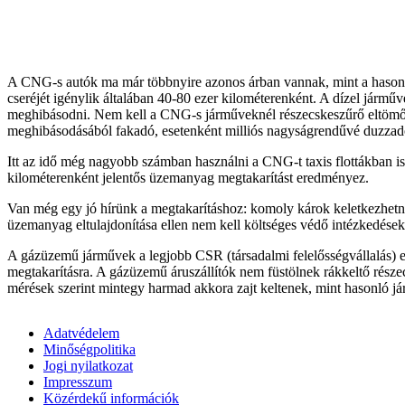
A CNG-s autók ma már többnyire azonos árban vannak, mint a hasonló 
cseréjét igénylik általában 40-80 ezer kilométerenként. A dízel jár
meghibásodni. Nem kell a CNG-s járműveknél részecskeszűrő eltömődé
meghibásodásából fakadó, esetenként milliós nagyságrendűvé duzzadó 
Itt az idő még nagyobb számban használni a CNG-t taxis flottákban is
kilométerenként jelentős üzemanyag megtakarítást eredményez.
Van még egy jó hírünk a megtakarításhoz: komoly károk keletkezhetn
üzemanyag eltulajdonítása ellen nem kell költséges védő intézkedéseke
A gázüzemű járművek a legjobb CSR (társadalmi felelősségvállalás) e
megtakarításra. A gázüzemű áruszállítók nem füstölnek rákkeltő része
mérések szerint mintegy harmad akkora zajt keltenek, mint hasonló járm
Adatvédelem
Minőségpolitika
Jogi nyilatkozat
Impresszum
Közérdekű információk