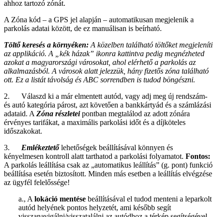
ahhoz tartozó zónát.
A Zóna kód – a GPS jel alapján – automatikusan megjelenik a
parkolás adatai között, de ez manuálisan is beírható.
Töltő keresés a környéken:
A közelben található töltőket megjeleníti
az applikáció. A „kék házak” ikonra kattintva pedig megnézheted
azokat a magyarországi városokat, ahol elérhető a parkolás az
alkalmazásból. A városok alatt jelezzük, hány fizetős zóna található
ott. Ez a listát távolság és ABC sorrendben is tudod böngészni.
2. Válaszd ki a már elmentett autód, vagy adj meg új rendszám-
és autó kategória párost, azt követően a bankkártyád és a számlázási
adataid. A
Zóna részletei
pontban megtalálod az adott zónára
érvényes tarifákat, a maximális parkolási időt és a díjköteles
időszakokat.
3.
Emlékeztető
lehetőségek beállításával könnyen és
kényelmesen kontroll alatt tarthatod a parkolási folyamatot.
Fontos:
A parkolás leállítása csak az „automatikus leállítás” (g. pont) funkció
beállítása esetén biztosított. Minden más esetben a leállítás elvégzése
az ügyfél felelőssége!
a., A
lokáció mentése
beállításával el tudod menteni a leparkolt
autód helyének pontos helyzetét, ami később segít
visszanavigálni/visszatalálni az autódhoz a térkép segítségével.