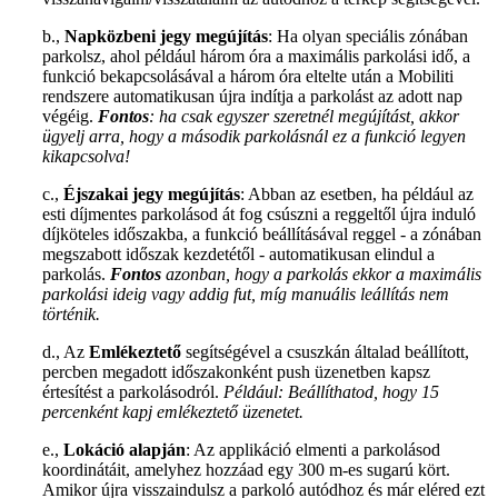
b.,
Napközbeni jegy megújítás
: Ha olyan speciális zónában
parkolsz, ahol például három óra a maximális parkolási idő, a
funkció bekapcsolásával a három óra eltelte után a Mobiliti
rendszere automatikusan újra indítja a parkolást az adott nap
végéig.
Fontos
: ha csak egyszer szeretnél megújítást, akkor
ügyelj arra, hogy a második parkolásnál ez a funkció legyen
kikapcsolva!
c.,
Éjszakai jegy megújítás
: Abban az esetben, ha például az
esti díjmentes parkolásod át fog csúszni a reggeltől újra induló
díjköteles időszakba, a funkció beállításával reggel - a zónában
megszabott időszak kezdetétől - automatikusan elindul a
parkolás.
Fontos
azonban, hogy a parkolás ekkor a maximális
parkolási ideig vagy addig fut, míg manuális leállítás nem
történik.
d., Az
Emlékeztető
segítségével a csuszkán általad beállított,
percben megadott időszakonként push üzenetben kapsz
értesítést a parkolásodról.
Például:
Beállíthatod, hogy 15
percenként kapj emlékeztető üzenetet.
e.,
Lokáció alapján
: Az applikáció elmenti a parkolásod
koordinátáit, amelyhez hozzáad egy 300 m-es sugarú kört.
Amikor újra visszaindulsz a parkoló autódhoz és már eléred ezt