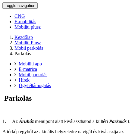
Toggle navigation
CNG
E-mobilitás
Mobiliti plusz
Kezdőlap
Mobiliti Plusz
Mobil parkolás
Parkolás
Mobiliti app
E-matrica
Mobil parkolás
Hírek
Ügyféltámogatás
Parkolás
1. Az
Áruház
menüpont alatt kiválaszthatod a kültéri
Parkolás
-
t.
A térkép egyből az aktuális helyzetedre navigál és kiválasztja az