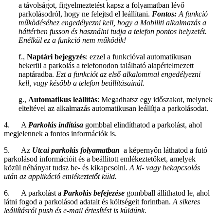
a távolságot, figyelmeztetést kapsz a folyamatban lévő
parkolásodról, hogy ne felejtsd el leállítani.
Fontos:
A funkció
működéséhez engedélyezni kell, hogy a Mobiliti alkalmazás a
háttérben fusson és használni tudja a telefon pontos helyzetét.
Enélkül ez a funkció nem működik!
f.,
Naptári bejegyzés
: ezzel a funkcióval automatikusan
bekerül a parkolás a telefonodon található alapértelmezett
naptáradba.
Ezt a funkciót az első alkalommal engedélyezni
kell, vagy később a telefon beállításainál.
g.,
Automatikus leállítás
: Megadhatsz egy időszakot, melynek
elteltével az alkalmazás automatikusan leállítja a parkolásodat.
4. A
Parkolás indítása
gombbal elindíthatod a parkolást, ahol
megjelennek a fontos információk is.
5. Az
Utcai parkolás folyamatban
a képernyőn láthatod a futó
parkolásod információit és a beállított emlékeztetőket, amelyek
közül néhányat tudsz be- és kikapcsolni.
A ki- vagy bekapcsolás
után az applikáció emlékeztetőt küld.
6. A parkolást a
Parkolás befejezése
gombball állíthatod le, ahol
látni fogod a parkolásod adatait és költségeit forintban.
A sikeres
leállításról push és e-mail értesítést is küldünk.