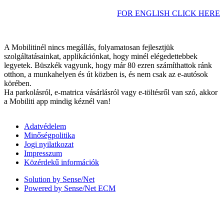
FOR ENGLISH CLICK HERE
A Mobilitinél nincs megállás, folyamatosan fejlesztjük
szolgáltatásainkat, applikációnkat, hogy minél elégedettebbek
legyetek. Büszkék vagyunk, hogy már 80 ezren számíthattok ránk
otthon, a munkahelyen és út közben is, és nem csak az e-autósok
körében.
Ha parkolásról, e-matrica vásárlásról vagy e-töltésről van szó, akkor
a Mobiliti app mindig kéznél van!
Adatvédelem
Minőségpolitika
Jogi nyilatkozat
Impresszum
Közérdekű információk
Solution by Sense/Net
Powered by Sense/Net ECM