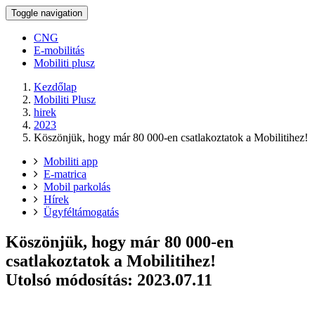
Toggle navigation
CNG
E-mobilitás
Mobiliti plusz
Kezdőlap
Mobiliti Plusz
hirek
2023
Köszönjük, hogy már 80 000-en csatlakoztatok a Mobilitihez!
Mobiliti app
E-matrica
Mobil parkolás
Hírek
Ügyféltámogatás
Köszönjük, hogy már 80 000-en
csatlakoztatok a Mobilitihez!
Utolsó módosítás: 2023.07.11